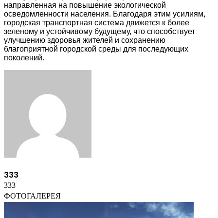
направленная на повышение экологической
осведомленности населения. Благодаря этим усилиям,
городская транспортная система движется к более
зеленому и устойчивому будущему, что способствует
улучшению здоровья жителей и сохранению
благоприятной городской среды для последующих
поколений.
Facebook
Twitter
LinkedIn
Tumblr
Pinterest
Reddit
VKontakte
Odnoklassniki
Skype
WhatsApp
Telegram
Viber
Share
Print
via
Email
333
333
ФОТОГАЛЕРЕЯ