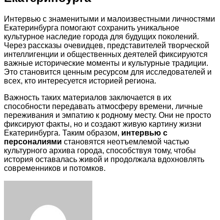
Интервью с знаменитыми и малоизвестными личностями
Екатеринбурга помогают сохранить уникальное
культурное наследие города для будущих поколений.
Через рассказы очевидцев, представителей творческой
интеллигенции и общественных деятелей фиксируются
важные исторические моменты и культурные традиции.
Это становится ценным ресурсом для исследователей и
всех, кто интересуется историей региона.
Важность таких материалов заключается в их
способности передавать атмосферу времени, личные
переживания и эмпатию к родному месту. Они не просто
фиксируют факты, но и создают живую картину жизни
Екатеринбурга. Таким образом,
интервью с
персоналиями
становятся неотъемлемой частью
культурного архива города, способствуя тому, чтобы
история оставалась живой и продолжала вдохновлять
современников и потомков.
Facebook
Twitter
LinkedIn
Tumblr
Pinterest
Reddit
VKontakte
Odnoklassniki
Skype
WhatsApp
Telegram
Viber
Share
Print
via
Email